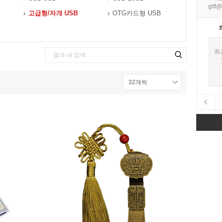
gift@
고급형/자개 USB
OTG카드형 USB
최