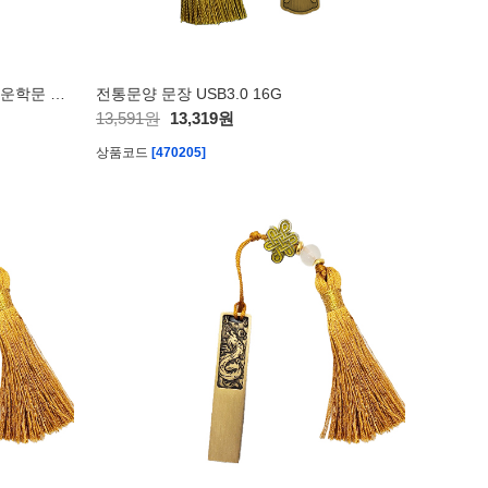
자개 대용량 USB 백청자 청자 상감운학문 고려청자 한국 전통 기념품
전통문양 문장 USB3.0 16G
13,591원
13,319원
상품코드
[470205]