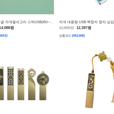
아름누리 한글 자개열쇠고리 스틱USB(8G~32G)
14,088원
12,650원
12,397원
6653]
상품코드
[481288]