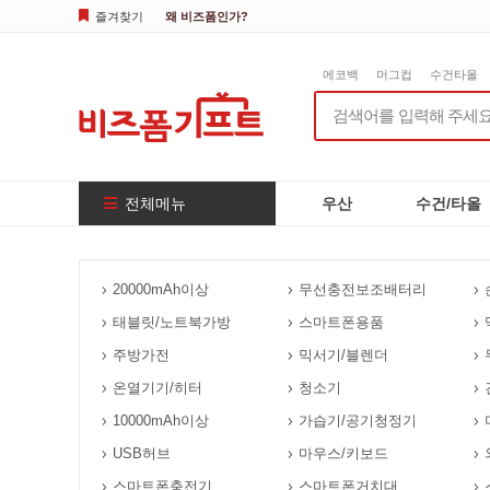
즐겨찾기
왜 비즈폼인가?
에코백
머그컵
수건타올
전체메뉴
우산
수건/타올
20000mAh이상
무선충전보조배터리
태블릿/노트북가방
스마트폰용품
주방가전
믹서기/블렌더
온열기기/히터
청소기
10000mAh이상
가습기/공기청정기
USB허브
마우스/키보드
스마트폰충전기
스마트폰거치대