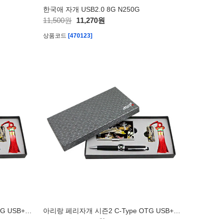
한국애 자개 USB2.0 8G N250G
11,500원
11,270원
상품코드
[470123]
아리랑 페리자개 시즌2 C-Type OTG USB+명함케이스+자개볼펜 SET 64GB
아리랑 페리자개 시즌2 C-Type OTG USB+명함케이스+자개볼펜 SET 32GB