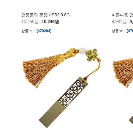
전통문양 문장 USB2.0 8G
아름다움 전통
10,455원
10,246원
9,931원
9
상품코드
[470204]
상품코드
[47