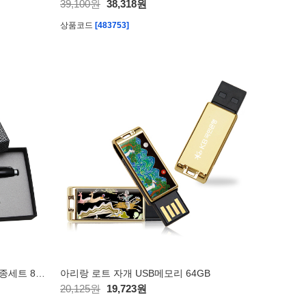
39,100원
38,318원
상품코드
[483753]
아리랑 로트자개 USB+자개 볼펜 2종세트 8GB
아리랑 로트 자개 USB메모리 64GB
20,125원
19,723원