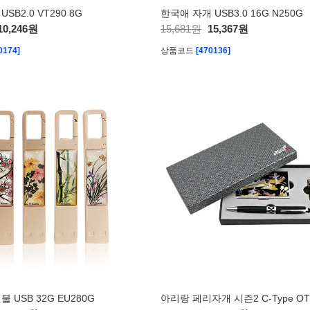
SB2.0 VT290 8G
한국애 자개 USB3.0 16G N250G
10,246원
15,681원
15,367원
0174]
상품코드
[470136]
 USB 32G EU280G