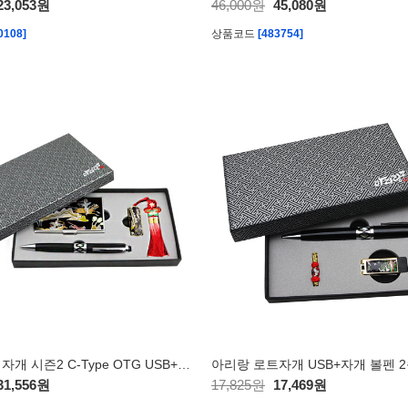
23,053원
46,000원
45,080원
0108]
상품코드
[483754]
아리랑 페리자개 시즌2 C-Type OTG USB+명함케이스+자개볼펜 SET 8GB
31,556원
17,825원
17,469원