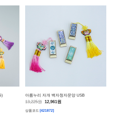
)
아름누리 자개 백자청자문양 USB
13,225원
12,961원
상품코드
[421872]