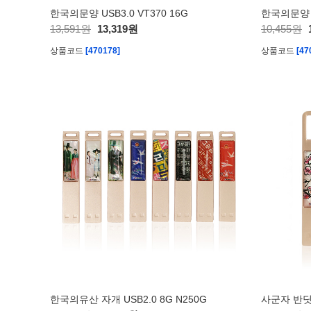
한국의문양 USB3.0 VT370 16G
한국의문양 U
13,591원
13,319원
10,455원
상품코드
[470178]
상품코드
[47
한국의유산 자개 USB2.0 8G N250G
사군자 반딧불