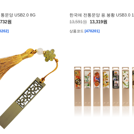
문양 USB2.0 8G
한국애 전통문양 용.봉황 USB3.0 1
,732원
13,591원
13,319원
0202]
상품코드
[470201]