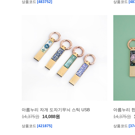
상품코드
[483752]
상품코드
[48
아름누리 자개 도자기무늬 스틱 USB
아름누리 한
14,375원
14,088원
14,375원
상품코드
[421875]
상품코드
[37