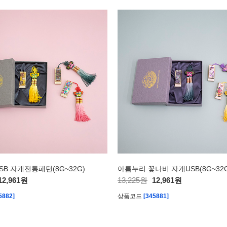
SB 자개전통패턴(8G~32G)
아름누리 꽃나비 자개USB(8G~32G
12,961원
13,225원
12,961원
5882]
상품코드
[345881]