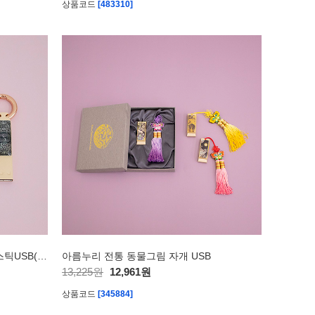
상품코드
[483310]
아름누리 전통민화 자개열쇠고리 스틱USB(8G~32G)
아름누리 전통 동물그림 자개 USB
13,225원
12,961원
상품코드
[345884]