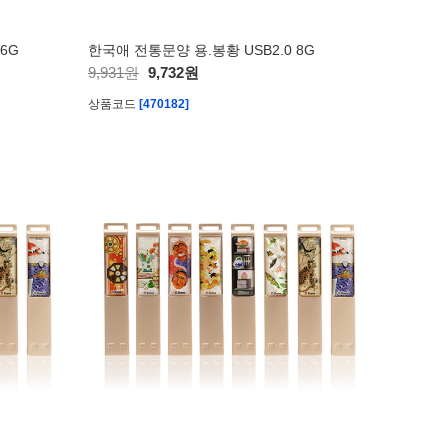
6G
한국애 전통문양 용.봉황 USB2.0 8G
9,931원
9,732원
상품코드
[470182]