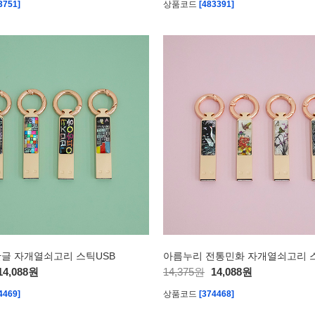
3751]
상품코드
[483391]
글 자개열쇠고리 스틱USB
14,088원
14,375원
14,088원
4469]
상품코드
[374468]