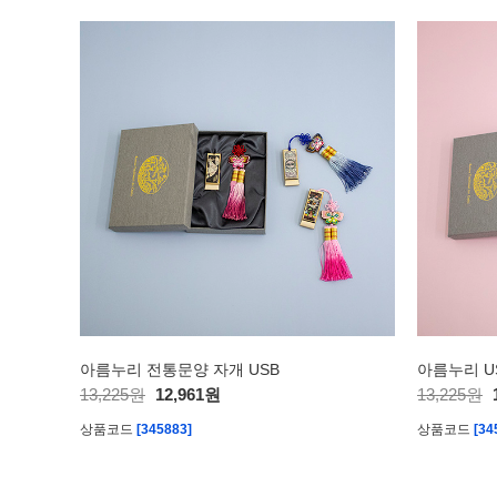
아름누리 전통문양 자개 USB
아름누리 U
13,225원
12,961원
13,225원
상품코드
[345883]
상품코드
[34