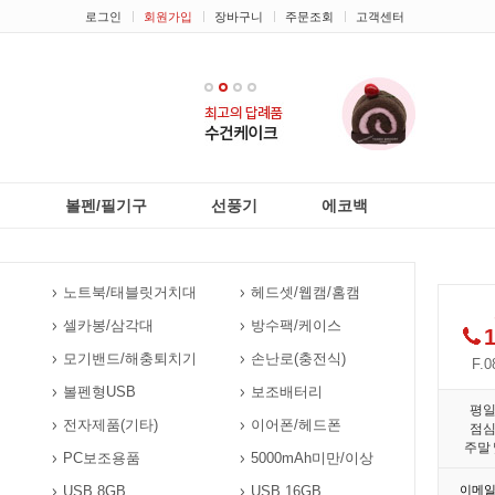
로그인
회원가입
장바구니
주문조회
고객센터
1
2
3
4
리
볼펜/필기구
선풍기
에코백
노트북/태블릿거치대
헤드셋/웹캠/홈캠
셀카봉/삼각대
방수팩/케이스
1
모기밴드/해충퇴치기
손난로(충전식)
F.0
볼펜형USB
보조배터리
평
전자제품(기타)
이어폰/헤드폰
점
주말 
PC보조용품
5000mAh미만/이상
USB 8GB
USB 16GB
이메일