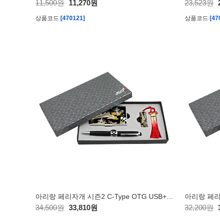
11,500원
11,270원
23,523원
상품코드
[470121]
상품코드
[47
아리랑 페리자개 시즌2 C-Type OTG USB+명함케이스+자개볼펜 SET 16GB
34,500원
33,810원
32,200원