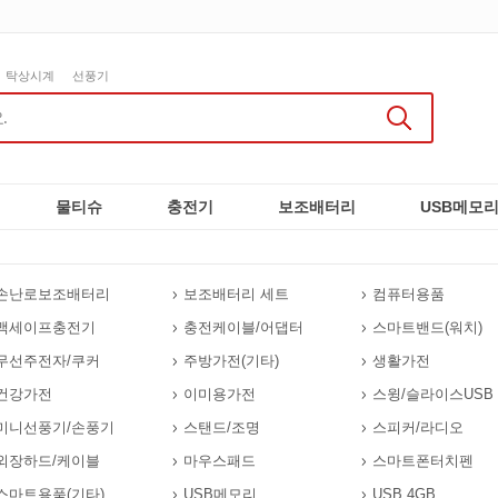
탁상시계
선풍기
물티슈
충전기
보조배터리
USB메모
손난로보조배터리
보조배터리 세트
컴퓨터용품
맥세이프충전기
충전케이블/어댑터
스마트밴드(워치)
무선주전자/쿠커
주방가전(기타)
생활가전
건강가전
이미용가전
스윙/슬라이스USB
미니선풍기/손풍기
스탠드/조명
스피커/라디오
외장하드/케이블
마우스패드
스마트폰터치펜
스마트용품(기타)
USB메모리
USB 4GB