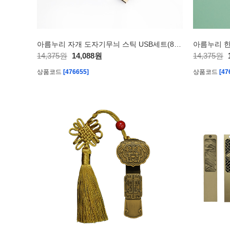
아름누리 자개 도자기무늬 스틱 USB세트(8G~32G)
14,375원
14,088원
14,375원
상품코드
[476655]
상품코드
[47