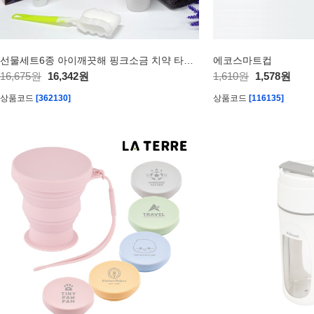
선물세트6종 아이깨끗해 핑크소금 치약 타올 타올
에코스마트컵
16,675원
16,342원
1,610원
1,578원
상품코드
[362130]
상품코드
[116135]