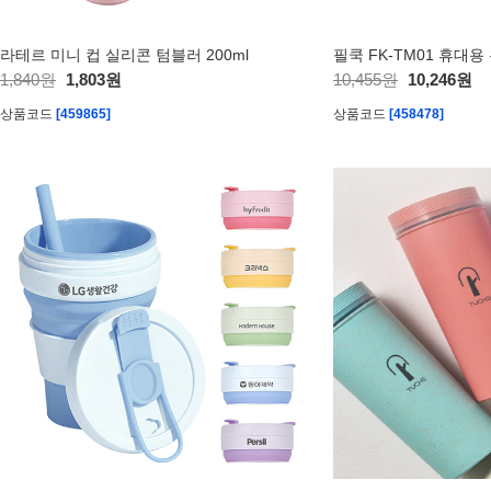
라테르 미니 컵 실리콘 텀블러 200ml
필쿡 FK-TM01 휴대
1,840원
1,803원
10,455원
10,246원
상품코드
[459865]
상품코드
[458478]