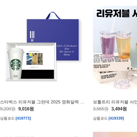
스타벅스 리유저블 그란데 2025 명화달력 기프트박스
보틀트리 리유저블 샤인 
9,200원
9,016원
3,565원
3,494원
상품코드
[419773]
상품코드
[419339]