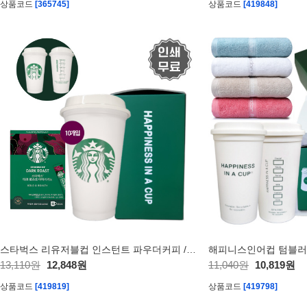
상품코드
[365745]
상품코드
[419848]
스타벅스 리유저블컵 인스턴트 파우더커피 // 답례품
13,110원
12,848원
11,040원
10,819원
상품코드
[419819]
상품코드
[419798]