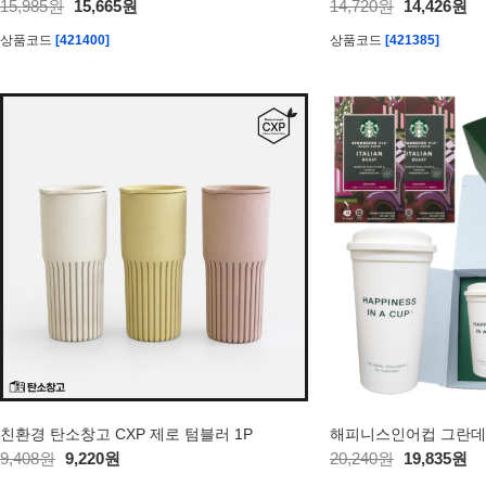
15,985원
15,665원
14,720원
14,426원
상품코드
[421400]
상품코드
[421385]
친환경 탄소창고 CXP 제로 텀블러 1P
9,408원
9,220원
20,240원
19,835원