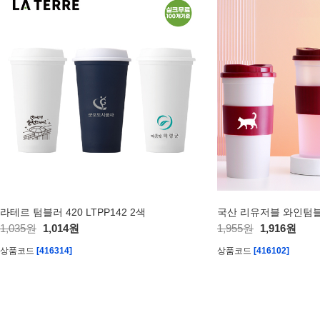
라테르 텀블러 420 LTPP142 2색
1,035원
1,014원
1,955원
1,916원
상품코드
[416314]
상품코드
[416102]