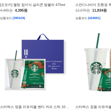
[오모키] 멜팅 접이식 실리콘 텀블러 475ml
4,485원
4,395원
12,075원
11,834원
상품코드
[395419]
상품코드
[424001]
스타벅스 정품 리유저블 벤티 커피 스틱 10개입 손잡이 기프트박스 세트