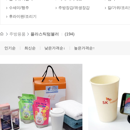
수세미/행주
주방장갑/위생장갑
칼/가위/조리
후라이팬/조리기
주방용품
플라스틱텀블러
(194)
인기순
최신순
낮은가격순↓
높은가격순↑