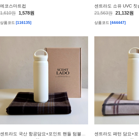
에코스마트컵
1,610원
1,578원
21,563원
21,132원
상품코드
[116135]
상품코드
[444447]
센트라도 국산 항공담요+포인트 핸들 텀블러 세트
센트라도 패턴 담요+포