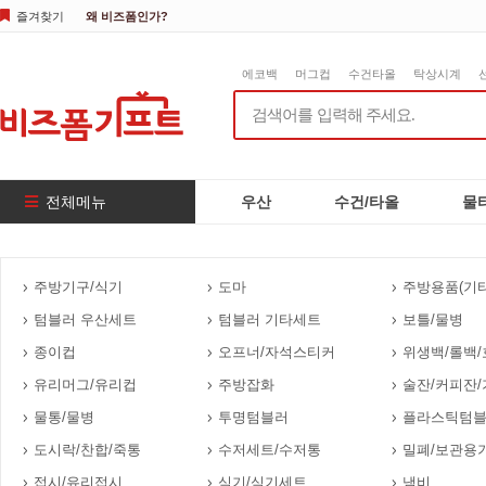
즐겨찾기
왜 비즈폼인가?
에코백
머그컵
수건타올
탁상시계
전체메뉴
우산
수건/타올
물
주방기구/식기
도마
주방용품(기타
텀블러 우산세트
텀블러 기타세트
보틀/물병
종이컵
오프너/자석스티커
위생백/롤백/
유리머그/유리컵
주방잡화
술잔/커피잔/
물통/물병
투명텀블러
플라스틱텀
도시락/찬합/죽통
수저세트/수저통
밀폐/보관용
접시/유리접시
식기/식기세트
냄비