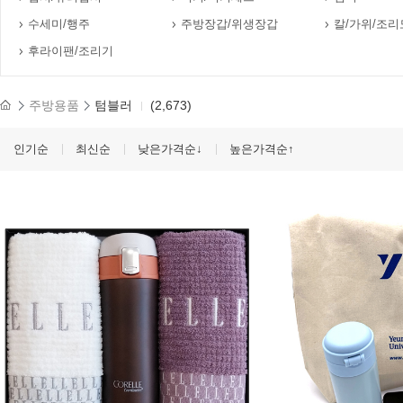
수세미/행주
주방장갑/위생장갑
칼/가위/조리
후라이팬/조리기
주방용품
텀블러
(2,673)
인기순
최신순
낮은가격순↓
높은가격순↑