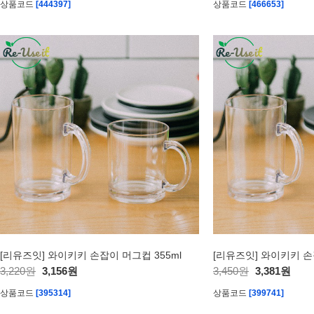
상품코드
[444397]
상품코드
[466653]
[리유즈잇] 와이키키 손잡이 머그컵 355ml
[리유즈잇] 와이키키 손
3,220원
3,156원
3,450원
3,381원
상품코드
[395314]
상품코드
[399741]