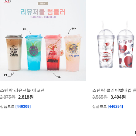
스텐락 리유져블 에코젠
스텐락 클리어빨대컵 
2,875원
2,818원
3,565원
3,494원
상품코드
[446309]
상품코드
[446294]