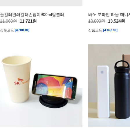
풀컬러인쇄컬러손잡이900ml텀블러
바쏘 포라인 타올 매니
11,960원
11,721원
13,800원
13,524원
상품코드
[470838]
상품코드
[436278]