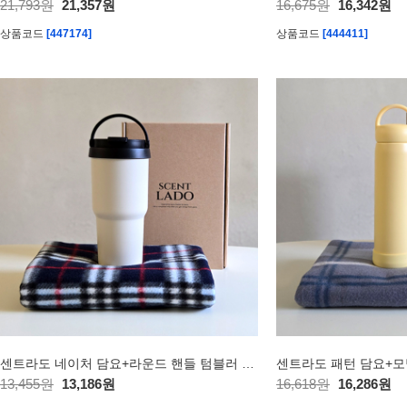
21,793원
21,357원
16,675원
16,342원
상품코드
[447174]
상품코드
[444411]
센트라도 네이처 담요+라운드 핸들 텀블러 세트
센트라도 패턴 담요+모
13,455원
13,186원
16,618원
16,286원