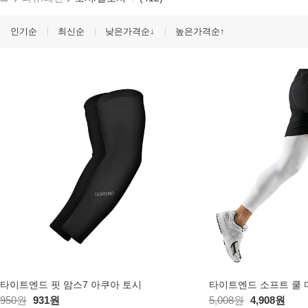
인기순
최신순
낮은가격순↓
높은가격순↑
타이트엔드 핏 암스7 아쿠아 토시
950원
931원
5,008원
4,908원