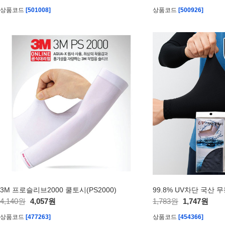
상품코드
[501008]
상품코드
[500926]
3M 프로슬리브2000 쿨토시(PS2000)
99.8% UV차단 국산 
4,140원
4,057원
1,783원
1,747원
상품코드
[477263]
상품코드
[454366]