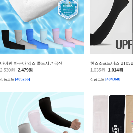
마이판 아쿠아 엑스 쿨토시 // 국산
한스소프트니스 BT03
2,530원
2,479원
1,035원
1,014원
상품코드
[405266]
상품코드
[404368]