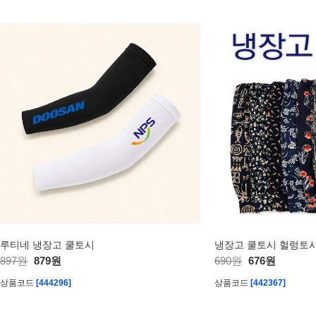
루티네 냉장고 쿨토시
냉장고 쿨토시 헐렁토
897원
879원
690원
676원
상품코드
[444296]
상품코드
[442367]