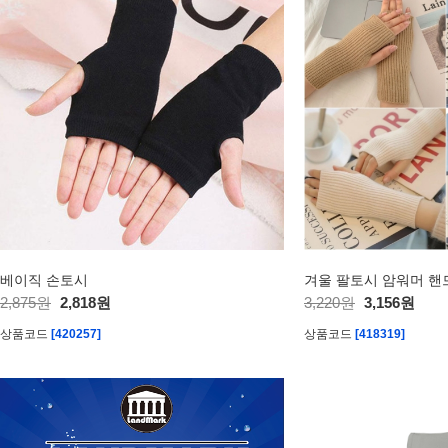
베이직 손토시
겨울 팔토시 암워머 핸
2,875원
2,818원
3,220원
3,156원
상품코드
[420257]
상품코드
[418319]