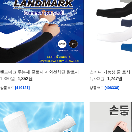
랜드마크 무봉제 쿨토시 자외선차단 팔토시
스키니 기능성 쿨 토시
1,380원
1,352원
1,783원
1,747원
상품코드
[410121]
상품코드
[408338]