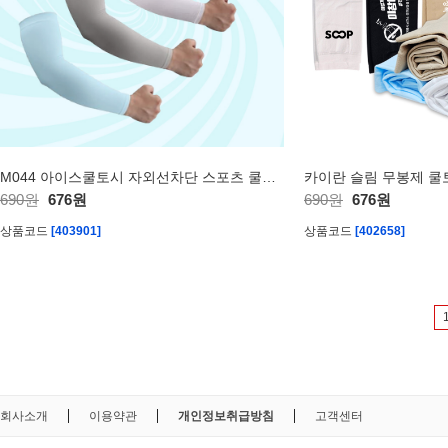
M044 아이스쿨토시 자외선차단 스포츠 쿨토시 인쇄 주문제작
카이란 슬림 무봉제 쿨
690원
676원
690원
676원
상품코드
[403901]
상품코드
[402658]
회사소개
이용약관
개인정보취급방침
고객센터