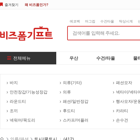
즐겨찾기
왜 비즈폼인가?
에코백
머그컵
수건타올
탁상시계
전체메뉴
우산
수건/타올
물
바지
의류(기타)
패션모자
안전장갑/기능성장갑
의류
넥타이/넥타
라운드티
패션/일반장갑
행사모자/운
조끼
후드티
카라티
넥워머/목도리
스카프/머플러
손수건
의류/패션
토시/쿨토시
(412)