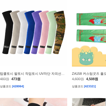
탑쿨토시 팔토시 작업토시 UV차단 자외선차단 / 인쇄제작가능
483원
473원
4,600원
4,508원
상품코드
[428064]
상품코드
[423321]