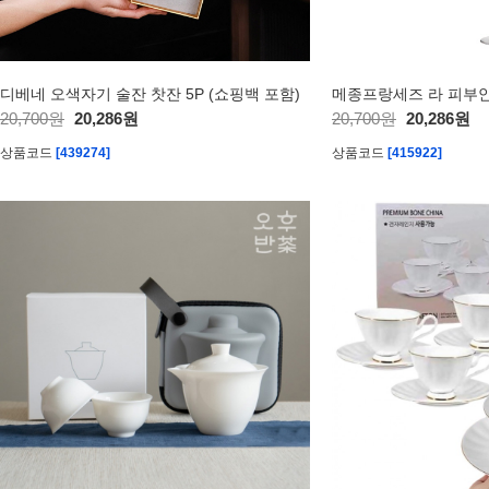
디베네 오색자기 술잔 찻잔 5P (쇼핑백 포함)
20,700원
20,286원
20,700원
20,286원
상품코드
[439274]
상품코드
[415922]