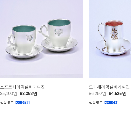
쇼프트세라믹실버커피잔
모카세라믹실버커피잔
85,100원
83,398원
86,250원
84,525원
상품코드
[289051]
상품코드
[289043]