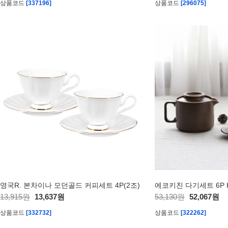
상품코드
[337196]
상품코드
[296075]
영국R. 본차이나 모던골드 커피세트 4P(2조)
에코키친 다기세트 6P K
13,915원
13,637원
53,130원
52,067원
상품코드
[332732]
상품코드
[322262]