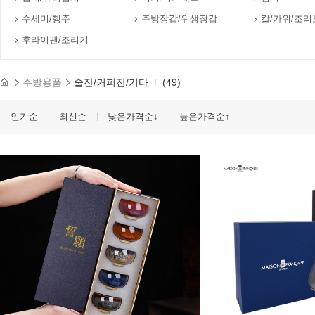
수세미/행주
주방장갑/위생장갑
칼/가위/조리
후라이팬/조리기
주방용품
술잔/커피잔/기타
(49)
인기순
최신순
낮은가격순↓
높은가격순↑