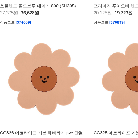
쏘울핸드 콜드브루 메이커 800 (SH305)
프리파라 푸어오버 핸드 
37,375원
36,628원
20,125원
19,723원
상품코드
[374659]
상품코드
[370899]
CG326 에코라이프 기본 해바라기 pvc 단열 찻잔 컵 매트(중형)