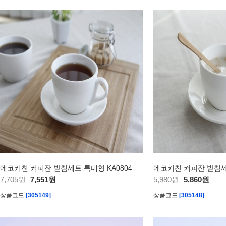
에코키친 커피잔 받침세트 특대형 KA0804
에코키친 커피잔 받침세트
7,705원
7,551원
5,980원
5,860원
상품코드
[305149]
상품코드
[305148]