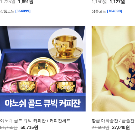
1,725원
1,691원
1,150원
1,127원
상품코드
[364099]
상품코드
[364098]
야노쉬 골드 큐빅 커피잔 / 커피잔세트
황금 매화술잔 / 금술잔
51,750원
50,715원
27,600원
27,048원