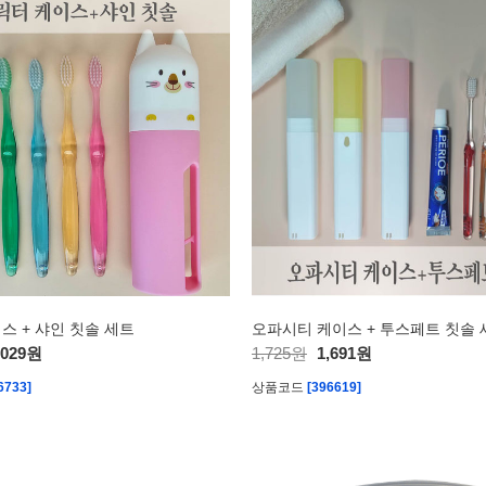
스 + 샤인 칫솔 세트
오파시티 케이스 + 투스페트 칫솔 
,029원
1,725원
1,691원
6733]
상품코드
[396619]