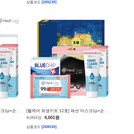
상품코드
[289230]
[헬케어 위생키트 14호] 패션쿨마스크1p+손소독티슈1p+손소독젤1p+반투명지퍼파우치1p+비누1p
[헬케어 위생키트 12호] 패션 마스크1p+손소독티슈1p+손소독젤1p+비누1p
4,083원
4,001원
상품코드
[268030]