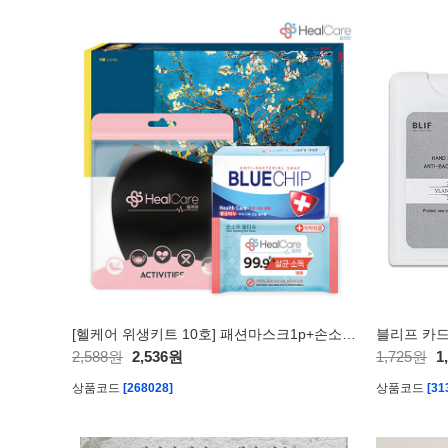
[헬케어 위생키트 10호] 패션마스크1p+손소독티슈1p+비누1p
2,588원
2,536원
1,725원
1
상품코드
[268028]
상품코드
[31