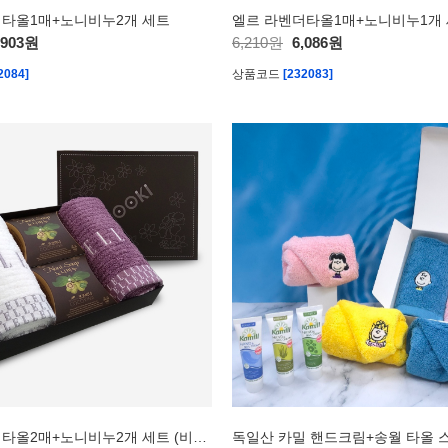
더타올1매+노니비누2개 세트
엘르 라벤더타올1매+노니비누1개
,903원
6,210원
6,086원
2084]
상품코드
[232083]
엘르 라벤더타올2매+노니비누2개 세트 (비누거품망 증정)