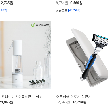
12,735원
9,764원
9,569원
1837]
상품코드
[440588]
 전해수기 / 소독살균수 제조
오투케어 면도기 살균기
29,866원
12,545원
12,294원