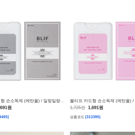
블리프 카드형 손소독제 (에탄올) / 일랑일랑향-20ml (의약외품)
,691원
1,725원
1,691원
3405]
상품코드
[313395]