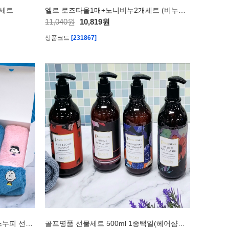
 세트
엘르 로즈타올1매+노니비누2개세트 (비누거품망 증정)
11,040원
10,819원
상품코드
[231867]
독일산 카밀 핸드크림+송월 타올 스누피 선물세트
골프명품 선물세트 500ml 1종택일(헤어샴푸 린스 바디워시 바디로션)