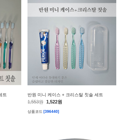
세트
반원 미니 케이스 + 크리스탈 칫솔 세트
1,553원
1,522원
상품코드
[396440]