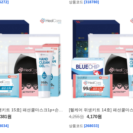
5272]
상품코드
[318780]
[헬케어 위생키트 15호] 패션쿨마스크1p+손소독티슈1p+손소독젤1p+반투명지퍼파우치1p
,381원
4,255원
4,170원
8034]
상품코드
[268033]