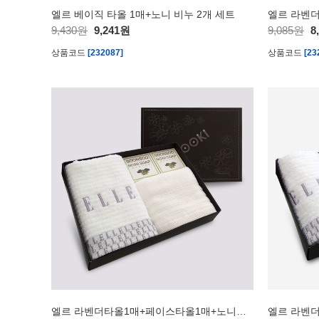
엘르 베이직 타올 1매+노니 비누 2개 세트
엘르 라벤
9,430원
9,241원
9,085원
8
상품코드
[232087]
상품코드
[23
엘르 라벤더타올1매+페이스타올1매+노니비누2개 세트 (비누거품망 증정)