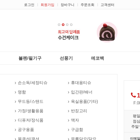
로그인
회원가입
장바구니
주문조회
고객센터
1
2
3
4
리
볼펜/필기구
선풍기
에코백
손소독/세정티슈
휴대용티슈
명함
입간판/배너
1
무드등/스탠드
욕실용품(기타)
F.0
가정/생활용품
반짇고리
평
디퓨저/장식품
액자
점
주말 
공구용품
구급함
목쿠션/쿠션
무릎담요/담요
이메일