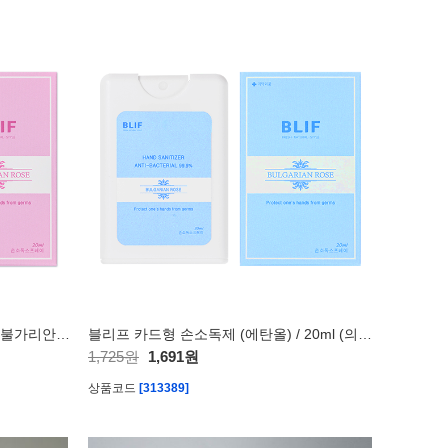
블리프 카드형 손소독제 (에탄올) / 불가리안 로즈향-20ml (의약외품)
블리프 카드형 손소독제 (에탄올) / 20ml (의약외품)
1,725원
1,691원
상품코드
[313389]