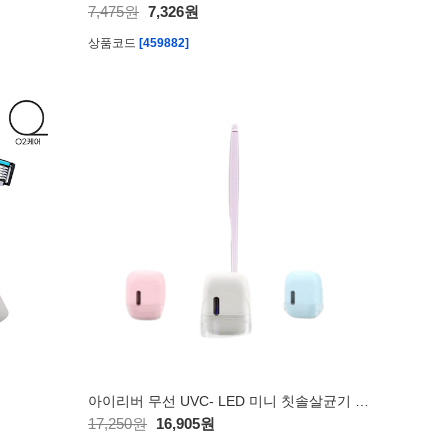
7,475원
7,326원
상품코드
[459882]
아이리버 무선 UVC- LED 미니 칫솔살균기 TBS- 350U
17,250원
16,905원