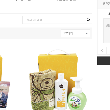
gift@
최