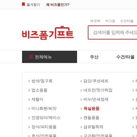
즐겨찾기
왜 비즈폼인가?
에코백
머그컵
수건타올
전체메뉴
우산
수건/타올
방석/침구류
담요/쿠션세트
업소용품
네프킨/젓가락집
재털이
비누/손세정제
미니화분/씨앗
욕실용품
안경닦이/케이스
캔들용품
장식/파티용품
섬유탈취제
호신/안전용품
구급함/안전용품