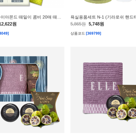
송월타월 다이아몬드 때밀이 콤비 20매 때밀이타올
12,622원
5,865원
5,748원
4049]
상품코드
[369799]