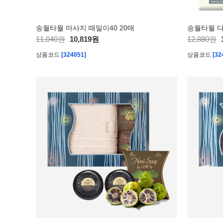
송월타월 마사지 때밀이40 20매
11,040원
10,819원
12,880원
상품코드
[324051]
상품코드
[32