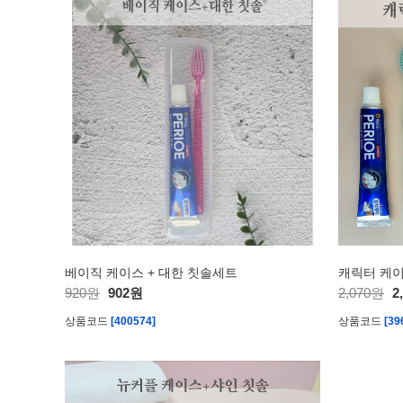
베이직 케이스 + 대한 칫솔세트
캐릭터 케이
920원
902원
2,070원
2
상품코드
[400574]
상품코드
[39