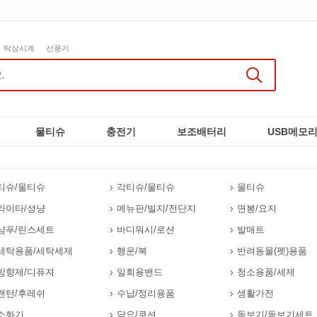
탁상시계
선풍기
물티슈
충전기
보조배터리
USB메모
티슈/물티슈
각티슈/물티슈
물티슈
라이타/성냥
메뉴판/빌지/전단지
면봉/요지
샴푸/린스세트
바디워시/로션
발매트
세탁용품/세탁세제
행운/복
반려동물(펫)용품
방향제/디퓨져
일회용밴드
청소용품/세제
랜턴/후레쉬
수납/정리용품
생활가전
소화기
담요/쿠션
돋보기/돋보기세트