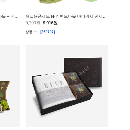
욕실용품세트 N-1 (기라로쉬 핸드타올 + 케라시스 샴푸 + 치약세트)
욕실용품세트 N-Y, 핸드타올 바디워시 손세정제 세트
9,200원
9,016원
상품코드
[369797]