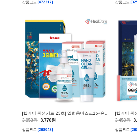
상품코드
[472317]
상품코드
[32
[헬케어 위생키트 23호] 일회용마스크1p+손소독젤1p+손소독스프레이1p
3,853원
3,776원
3,450원
3
상품코드
[268043]
상품코드
[26