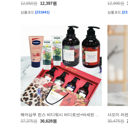
12,650원
12,397원
12,995원
상품코드
[231841]
상품코드
[23
헤어삼푸 린스 바디워시 바디로션+바세린 로션 or 카밀 핸드크림
샤오미 러판
37,375원
36,628원
30,475원