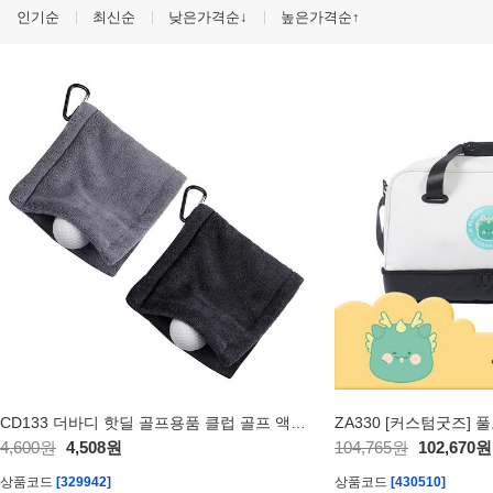
인기순
최신순
낮은가격순↓
높은가격순↑
CD133 더바디 핫딜 골프용품 클럽 골프 액세서리 야외 타올
4,600원
4,508원
104,765원
102,670원
상품코드
[329942]
상품코드
[430510]