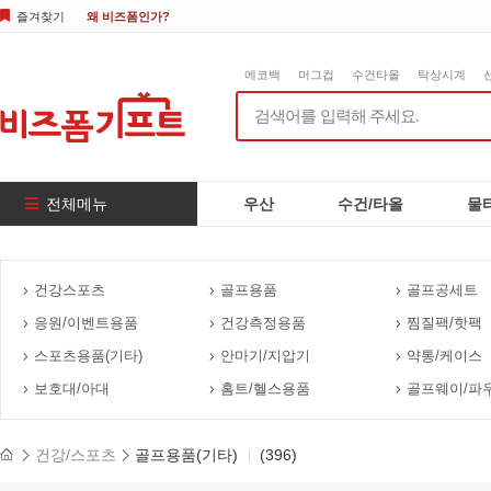
즐겨찾기
왜 비즈폼인가?
에코백
머그컵
수건타올
탁상시계
전체메뉴
우산
수건/타올
물
건강스포츠
골프용품
골프공세트
응원/이벤트용품
건강측정용품
찜질팩/핫팩
스포츠용품(기타)
안마기/지압기
약통/케이스
보호대/아대
홈트/헬스용품
골프웨이/파
건강/스포츠
골프용품(기타)
(396)