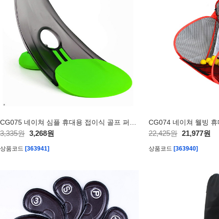
CG075 네이쳐 심플 휴대용 접이식 골프 퍼터 연습기
3,335원
3,268원
22,425원
21,977원
상품코드
[363941]
상품코드
[363940]