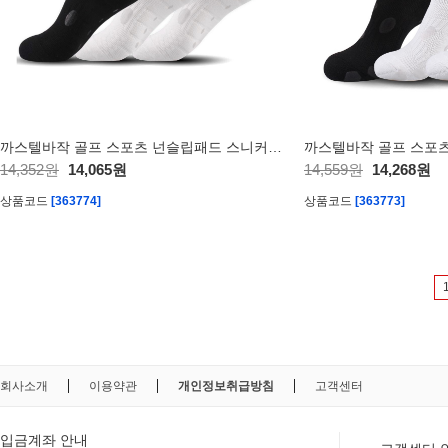
까스텔바작 골프 스포츠 넌슬립패드 스니커즈 3족 세트 CSM-19
14,352원
14,065원
14,559원
14,268원
상품코드
[363774]
상품코드
[363773]
회사소개
이용약관
개인정보취급방침
고객센터
입금계좌 안내