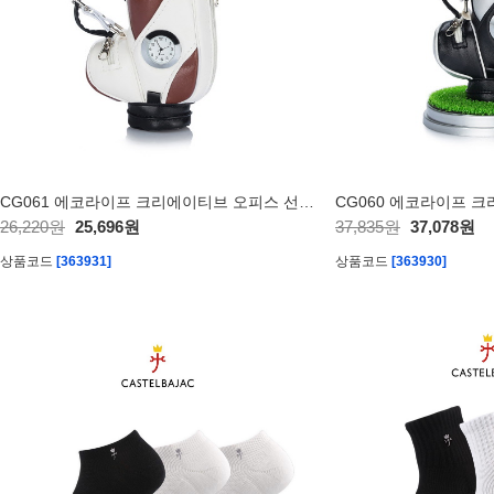
CG061 에코라이프 크리에이티브 오피스 선물 골프 장식B
26,220원
25,696원
37,835원
37,078원
상품코드
[363931]
상품코드
[363930]