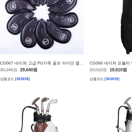
CG067 네이쳐 고급 PU가죽 골프 아이언 클럽 커버
CG066 네이쳐 포퓰러
30,245원
29,640원
20,010원
19,610원
상품코드
[363936]
상품코드
[363935]