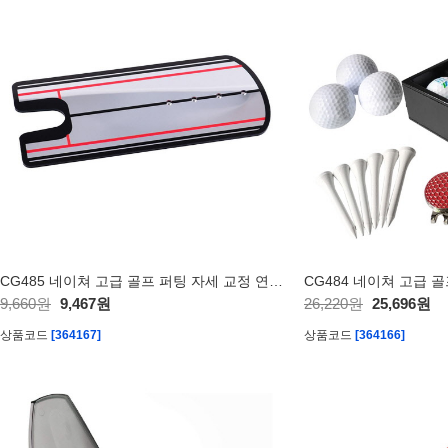
CG485 네이쳐 고급 골프 퍼팅 자세 교정 연습 매트
9,660원
9,467원
26,220원
25,696원
상품코드
[364167]
상품코드
[364166]