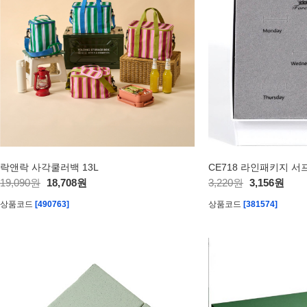
락앤락 사각쿨러백 13L
19,090원
18,708원
3,220원
3,156원
상품코드
[490763]
상품코드
[381574]