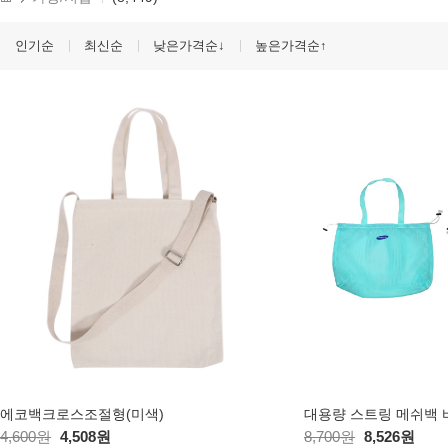
인기순
최신순
낮은가격순↓
높은가격순↑
에코백크로스조절형(미색)
대용량 스트링 메쉬백 바
4,600원
4,508원
8,700원
8,526원