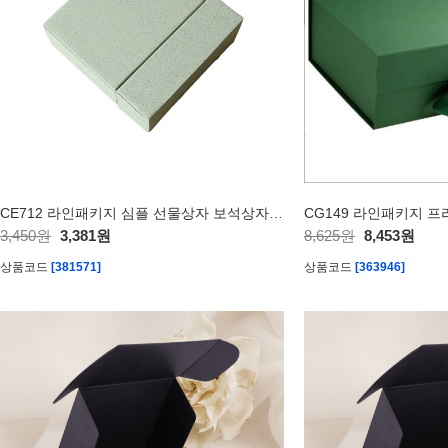
CE712 라인패키지 심플 선물상자 보석상자 수납 포장
3,450원
3,381원
8,625원
8,453원
상품코드
[381571]
상품코드
[363946]