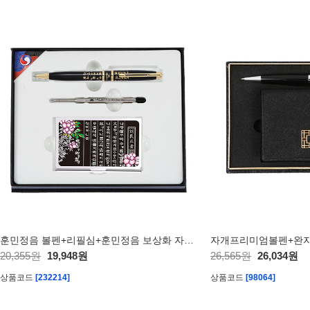
훈민정음 볼펜+리필심+훈민정음 보상화 자개 명함케이스
자개프리미엄볼펜+완
20,355원
19,948원
26,565원
26,034원
상품코드
[232214]
상품코드
[98064]