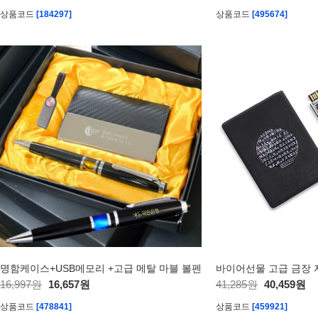
상품코드
[184297]
상품코드
[495674]
명함케이스+USB메모리 +고급 메탈 마블 볼펜
16,997원
16,657원
41,285원
40,459원
상품코드
[478841]
상품코드
[459921]