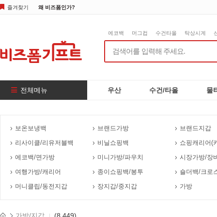
즐겨찾기
왜 비즈폼인가?
에코백
머그컵
수건타올
탁상시계
전체메뉴
우산
수건/타올
물
보온보냉백
브랜드가방
브랜드지갑
리사이클/리유저블백
비닐쇼핑백
쇼핑캐리어(카
에코백/면가방
미니가방/파우치
시장가방/장
여행가방/캐리어
종이쇼핑백/봉투
숄더백/크로
머니클립/동전지갑
장지갑/중지갑
가방
가방/지갑
(8,449)