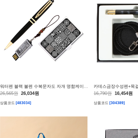
워터펜 블랙 볼펜 수복문자도 자개 명함케이스 자개 USB 3종 외국인 선물
카데스금장수성펜+목
26,565원
26,034원
16,790원
16,454원
상품코드
[483034]
상품코드
[304389]