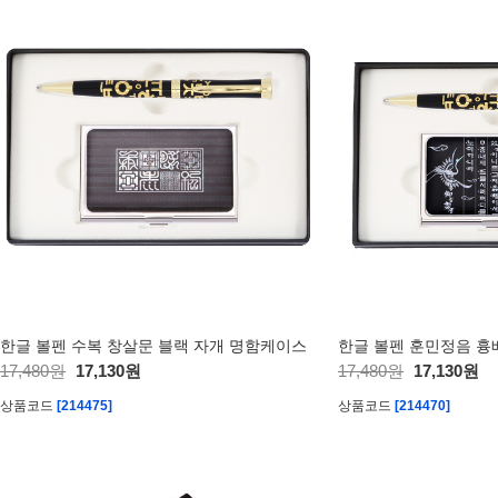
한글 볼펜 수복 창살문 블랙 자개 명함케이스
한글 볼펜 훈민정음 흉
17,480원
17,130원
17,480원
17,130원
상품코드
[214475]
상품코드
[214470]