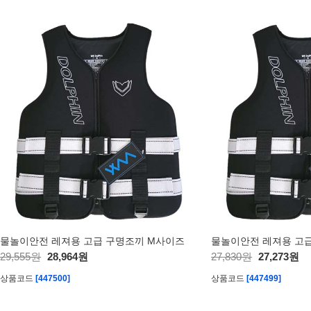
물놀이안전 레져용 고급 구명조끼 M사이즈
물놀이안전 레져용 고급
29,555원
28,964원
27,830원
27,273원
상품코드
[447500]
상품코드
[447499]