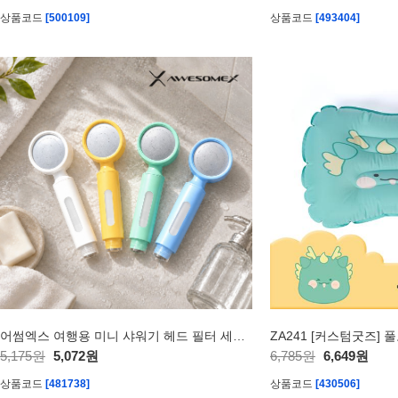
상품코드
[500109]
상품코드
[493404]
어썸엑스 여행용 미니 샤워기 헤드 필터 세트 색상4종 (파우치증정)
5,175원
5,072원
6,785원
6,649원
상품코드
[481738]
상품코드
[430506]