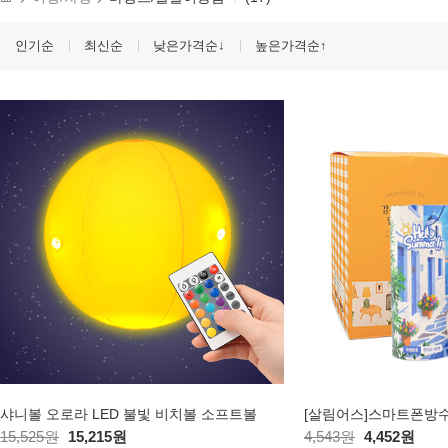
인기순
최신순
낮은가격순↓
높은가격순↑
샤니볼 오로라 LED 불빛 비치볼 소프트볼
15,525원
15,215원
4,543원
4,452원