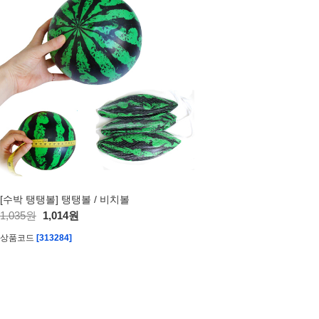
[수박 탱탱볼] 탱탱볼 / 비치볼
1,035원
1,014원
상품코드
[313284]