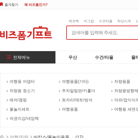
즐겨찾기
왜 비즈폼인가?
에코백
머그컵
수건타올
탁상시계
전체메뉴
우산
수건/타올
물
여행용 어댑터
여행용품(기타)
차량용품
차량용 청소기
주차알림판/키홀더
차량용방향제
레저/캠핑
돗자리/매트/방석
야외/접이식
윷놀이세트
여행용품
여행용 세면
여권지갑/네임텍
여행/차량
바캉스/물놀이용품
(17)