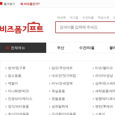
즐겨찾기
왜 비즈폼인가?
에코백
머그컵
수건타올
탁상시계
전체메뉴
우산
수건/타올
물
방석/침구류
담요/쿠션세트
티슈/물티슈
업소용품
네프킨/젓가락집
라이타/성냥
재털이
비누/손세정제
샴푸/린스세
미니화분/씨앗
욕실용품
세탁용품/세
안경닦이/케이스
캔들용품
방향제/디퓨
장식/파티용품
섬유탈취제
랜턴/후레쉬
호신/안전용품
구급함/안전용품
소화기