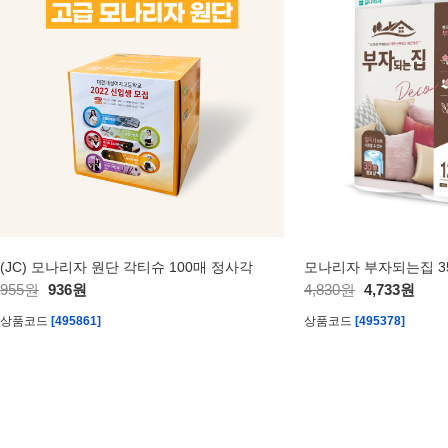
(JC) 모나리자 원단 각티슈 100매 정사각
모나리자 부자되는집 35
955원
936원
4,830원
4,733원
상품코드
[495861]
상품코드
[495378]