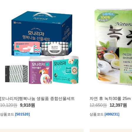
[모나리자]행복나눔 생필품 종합선물세트
자연 휴 녹차30롤 25
10,120원
9,918원
12,650원
12,397원
상품코드
[501520]
상품코드
[499231]