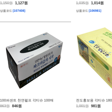
1,150원
1,127원
1,035원
1,014원
상품코드
[107408]
상품코드
[106981]
100퍼센트 천연펄프 각티슈 100매
전도홍보용 각티슈 18
863원
846원
1,001원
981원