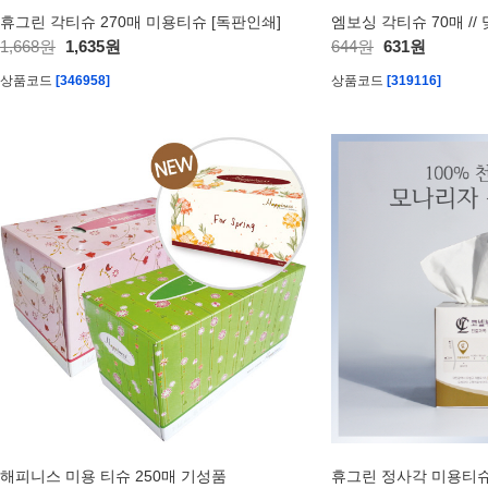
휴그린 각티슈 270매 미용티슈 [독판인쇄]
엠보싱 각티슈 70매 //
1,668원
1,635원
644원
631원
상품코드
[346958]
상품코드
[319116]
해피니스 미용 티슈 250매 기성품
휴그린 정사각 미용티슈 