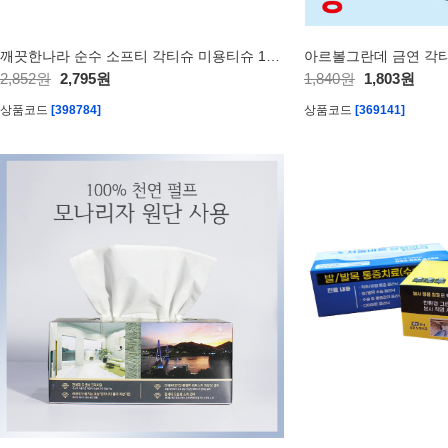
깨끗한나라 순수 소프티 각티슈 미용티슈 150매 3입
아르볼그란데 금연 각티
2,852원
2,795원
1,840원
1,803원
상품코드
[398784]
상품코드
[369141]