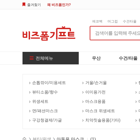
즐겨찾기
왜 비즈폼인가?
에코백
머그컵
수건타올
전체메뉴
우산
수건/타올
손톱깎이/미용세트
거울/손거울
뷰티소품/향수
이미용가전
위생세트
마스크용품
면/패션마스크
마스크 위생세트
구강청결제/가글
치약칫솔용품(기타)
뷰티/위생
아동용 마스크
(1)