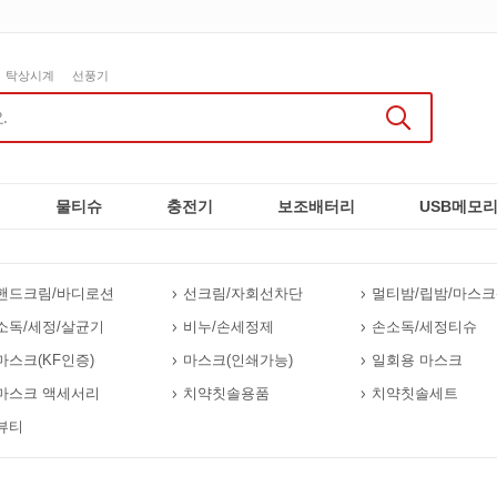
탁상시계
선풍기
물티슈
충전기
보조배터리
USB메모
핸드크림/바디로션
선크림/자회선차단
멀티밤/립밤/마스
소독/세정/살균기
비누/손세정제
손소독/세정티슈
마스크(KF인증)
마스크(인쇄가능)
일회용 마스크
마스크 액세서리
치약칫솔용품
치약칫솔세트
뷰티