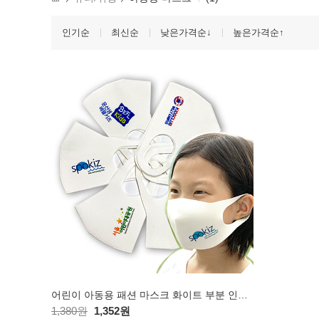
인기순
최신순
낮은가격순↓
높은가격순↑
어린이 아동용 패션 마스크 화이트 부분 인쇄 // 국산
1,380원
1,352원