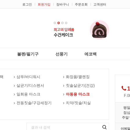
로그인
회원가입
장바구니
주문조회
고객센터
1
2
3
4
리
볼펜/필기구
선풍기
에코백
크팩
샴푸/바디워시
화장품/클렌징
살균기/디스펜서
칫솔살균기(건강)
1
일회용 마스크
아동용 마스크
F.0
전동칫솔/구강세정기
치약/칫솔/치실
평
점
주말 
이메일