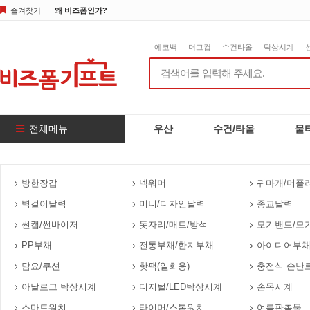
즐겨찾기
왜 비즈폼인가?
에코백
머그컵
수건타올
탁상시계
전체메뉴
우산
수건/타올
물
방한장갑
넥워머
귀마개/머플
벽걸이달력
미니/디자인달력
종교달력
썬캡/썬바이저
돗자리/매트/방석
모기밴드/모
PP부채
전통부채/한지부채
아이디어부채
담요/쿠션
핫팩(일회용)
충전식 손난
아날로그 탁상시계
디지털/LED탁상시계
손목시계
스마트워치
타이머/스톱워치
여름판촉물