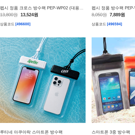
펩시 정품 크로스 방수팩 PEP-WP02 (대용량 방수백 / 스마트폰 수납 가능)
13,800원
13,524원
8,050원
7,889원
상품코드
[496600]
상품코드
[496594]
루티네 아쿠아락 스마트폰 방수팩
스마트폰 3중 방수팩