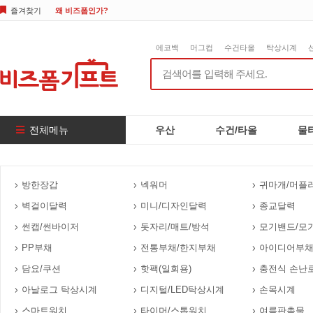
즐겨찾기
왜 비즈폼인가?
에코백
머그컵
수건타올
탁상시계
전체메뉴
우산
수건/타올
물
방한장갑
넥워머
귀마개/머플
벽걸이달력
미니/디자인달력
종교달력
썬캡/썬바이저
돗자리/매트/방석
모기밴드/모
PP부채
전통부채/한지부채
아이디어부채
담요/쿠션
핫팩(일회용)
충전식 손난
아날로그 탁상시계
디지털/LED탁상시계
손목시계
스마트워치
타이머/스톱워치
여름판촉물