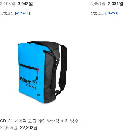
3,105원
3,043원
3,450원
3,381원
상품코드
[495411]
상품코드
[94253]
CD181 네이쳐 고급 야외 방수팩 비치 방수백 레프팅백 드라이백
22,655원
22,202원