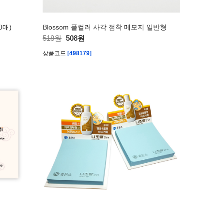
0매)
Blossom 풀컬러 사각 점착 메모지 일반형
518원
508원
상품코드
[498179]