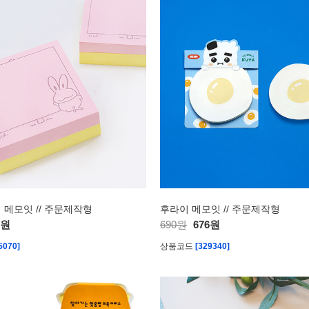
 메모잇 // 주문제작형
후라이 메모잇 // 주문제작형
8원
690원
676원
5070]
상품코드
[329340]