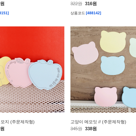
2원
322원
316원
8151]
상품코드
[488142]
모지 (주문제작형)
고양이 메모잇 // (주문제작형)
8원
345원
338원