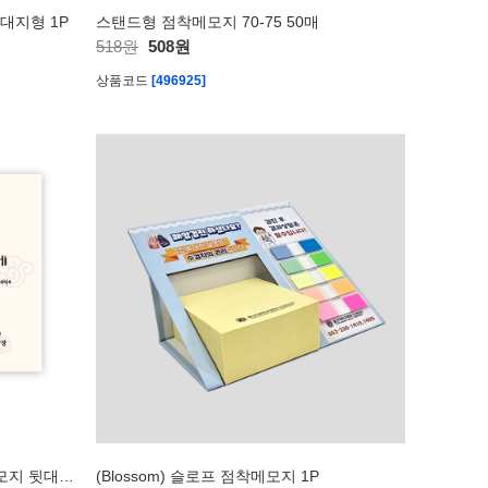
뒷대지형 1P
스탠드형 점착메모지 70-75 50매
518원
508원
상품코드
[496925]
(Blossom) 1도인쇄/모양형 점착메모지 뒷대지형 - 1P
(Blossom) 슬로프 점착메모지 1P