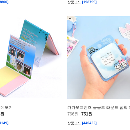
8800]
상품코드
[198799]
착메모지
카카오프렌즈 골골즈 라운드 점착
9원
766원
751원
9149]
상품코드
[440422]