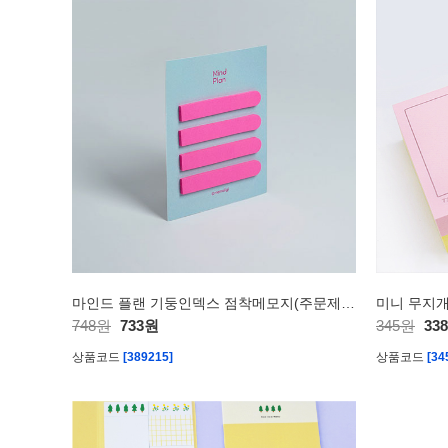
마인드 플랜 기둥인덱스 점착메모지(주문제작형)
미니 무지개
748원
733원
345원
33
상품코드
[389215]
상품코드
[34