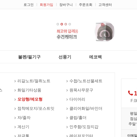
로그인
회원가입
장바구니
주문조회
고객센터
1
2
3
4
리
볼펜/필기구
선풍기
에코백
리갈노트/절취노트
수첩/노트선물세트
스
화일기타상품
원목사무문구
1
모양형/메모형
다이어리
F.0
점착메모지/포스트잇
클리어화일/바인더
평
자/줄자
클립/홀더
점
주말 
계산기
인주함/도장지갑
저금통
레이저포인터
이메일