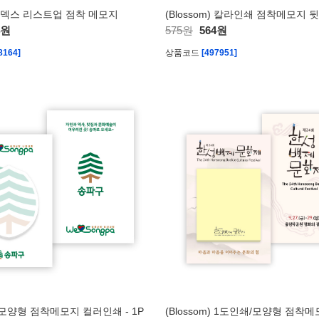
m 인덱스 리스트업 점착 메모지
(Blossom) 칼라인쇄 점착메모지 
4원
575원
564원
8164]
상품코드
[497951]
m) 모양형 점착메모지 컬러인쇄 - 1P