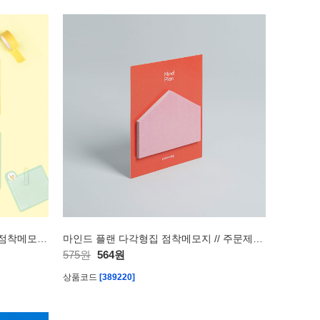
카카오 리틀프렌즈 러블리 인덱스 점착메모지 [J1]
마인드 플랜 다각형집 점착메모지 // 주문제작형
575원
564원
상품코드
[389220]