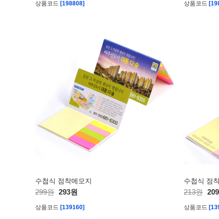
상품코드
[198808]
상품코드
[19
수첩식 점착메모지
수첩식 점
299원
293원
213원
20
상품코드
[139160]
상품코드
[13