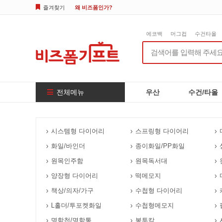
즐겨찾기
왜 비즈폼인가?
에코백
머그컵
수건타올
전체메뉴
우산
수건/타올
시스템형 다이어리
스프링형 다이어리
화일/바인더
종이화일/PP화일
원목인주함
원목독서대
양장형 다이어리
떡메모지
책상/의자/가구
수첩형 다이어리
L홀더/투포켓화일
수첩형메모지
명함첩/명함통
봉투칼