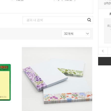
gift@
최