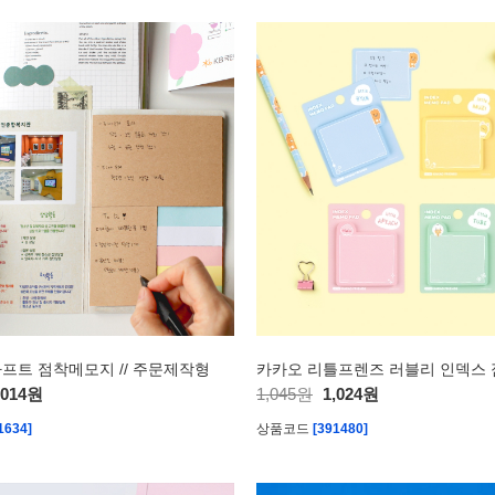
프트 점착메모지 // 주문제작형
,014원
1,045원
1,024원
1634]
상품코드
[391480]