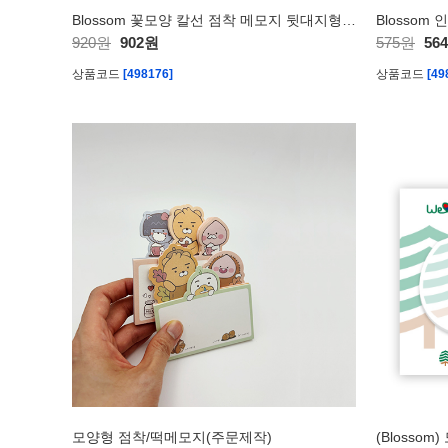
Blossom 꽃모양 칼선 점착 메모지 뒷대지형-50매
Blosso
920원
902원
575원
56
상품코드
[498176]
상품코드
[49
모양형 점착/떡메모지(주문제작)
(Blosso