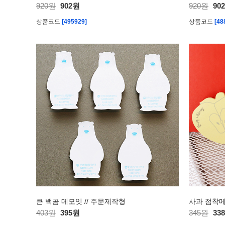
920원
902원
920원
90
상품코드
[495929]
상품코드
[48
큰 백곰 메모잇 // 주문제작형
사과 점착메
403원
395원
345원
33