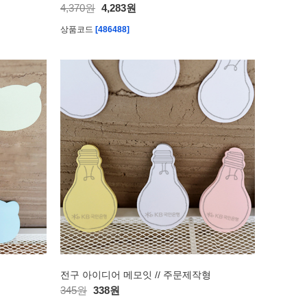
4,370원
4,283원
상품코드
[486488]
전구 아이디어 메모잇 // 주문제작형
345원
338원