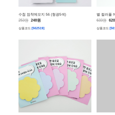
수첩 점착메모지 56 (형광5색)
별 컬러풀 
253원
248원
633원
62
상품코드
[502519]
상품코드
[50