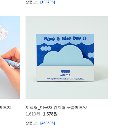
상품코드
[198798]
 메모지
제작형_디귿자 간지형 구름메모잇
1,610원
1,578원
상품코드
[468596]