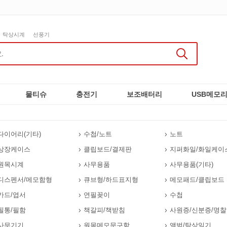
탁상시계
선풍기
물티슈
충전기
보조배터리
USB메모
다이어리(기타)
수첩/노트
노트
상장케이스
클립보드/결제판
지퍼화일/화일케이
원목시계
사무용품
사무용품(기타)
디스펜서/메모함형
큐브형/하드표지형
메모패드/클립보드
카드/엽서
연필꽂이
수첩
필통/필함
책갈피/책받침
사원증/신분증/명찰
사무기기
원목메모문구함
앨범/탁상일기