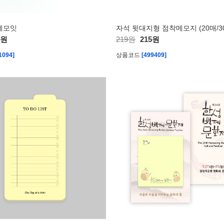
메모잇
자석 뒷대지형 점착메모지 (20매/3
0원
219원
215원
1094]
상품코드
[499409]