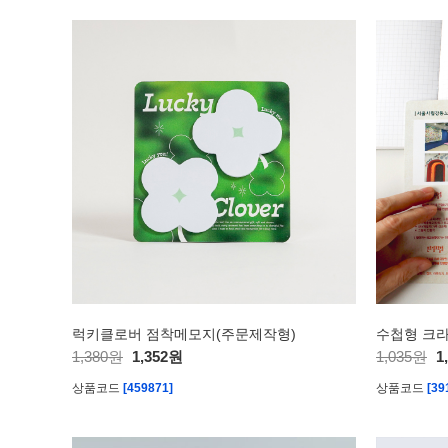
럭키클로버 점착메모지(주문제작형)
수첩형 크라
1,380원
1,352원
1,035원
1
상품코드
[459871]
상품코드
[39